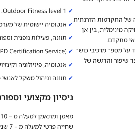
Outdoor Fitness level 1.
✔
ה של התקדמות הדרגתית
✔
אנטומיה יישומית של מערכ
קה מינימלית, בין אן
✔
תזונה, פעילות גופנית וספור
אי מתקדם.
 על מספר מרכיבי כושר
Fitness Instructor (CPD Certification Service).
✔
צד שיפור והדגשה של
✔
אנטומיה, פיזיולוגיה וקינזיו
✔
תזונה וניהול משקל לאנשי 
ניסיון מקצועי וספורט
שחייה 