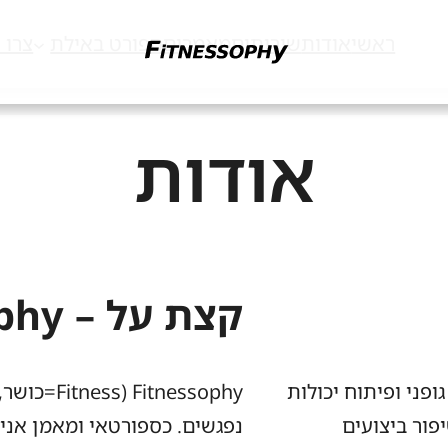
ראשי
אודות
שירותים
מאמרים
ספורט באילת
צרו 
אודות
קצת על – Fitnessophy!
ופני ופיתוח יכולות
פור ביצועים
נפגשים. כספורטאי ומאמן אני 